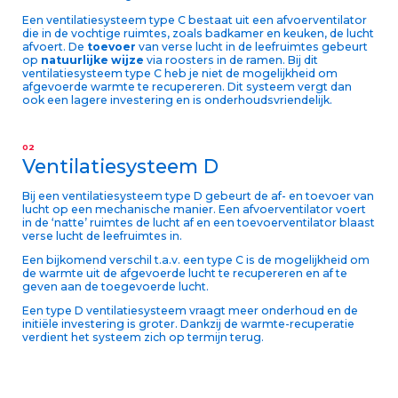
Een ventilatiesysteem type C bestaat uit een afvoerventilator
die in de vochtige ruimtes, zoals badkamer en keuken, de lucht
afvoert. De
toevoer
van verse lucht in de leefruimtes gebeurt
op
natuurlijke wijze
via roosters in de ramen. Bij dit
ventilatiesysteem type C heb je niet de mogelijkheid om
afgevoerde warmte te recupereren. Dit systeem vergt dan
ook een lagere investering en is onderhoudsvriendelijk.
02
Ventilatiesysteem D
Bij een ventilatiesysteem type D gebeurt de af- en toevoer van
lucht op een mechanische manier. Een afvoerventilator voert
in de ‘natte’ ruimtes de lucht af en een toevoerventilator blaast
verse lucht de leefruimtes in.
Een bijkomend verschil t.a.v. een type C is de mogelijkheid om
de warmte uit de afgevoerde lucht te recupereren en af te
geven aan de toegevoerde lucht.
Een type D ventilatiesysteem vraagt meer onderhoud en de
initiële investering is groter. Dankzij de warmte-recuperatie
verdient het systeem zich op termijn terug.