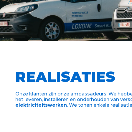
REALISATIES
Onze klanten zijn onze ambassadeurs. We hebben a
het leveren, installeren en onderhouden van vers
elektriciteitswerken
. We tonen enkele realisatie